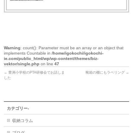
Warning
: count(): Parameter must be an array or an object that
implements Countable in
/home/igokochi/igokochi-
ie.com/public_html/wp/wp-content/themes/biz-
vektor/single.php
on line
47
←
豊洲小学校のPTA研修会でお話しま
靴箱の棚にもラベリング
→
した
カテゴリー-
収納コラム
ブログ