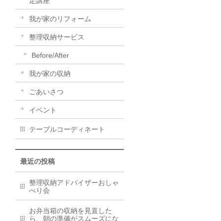
定講座
我が家のリフォーム
整理収納サービス
Before/After
我が家の収納
ごあいさつ
イベント
テーブルコーディネート
最近の投稿
整理収納アドバイザーおしゃ
べり会
お弁当箱の収納を見直した
ら、朝の準備がスムーズにな