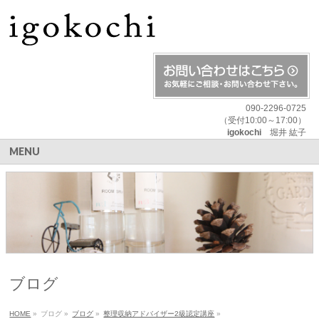
090-2296-0725
（受付10:00～17:00）
igokochi
堀井 紘子
MENU
ブログ
HOME
»
ブログ
»
ブログ
»
整理収納アドバイザー2級認定講座
»