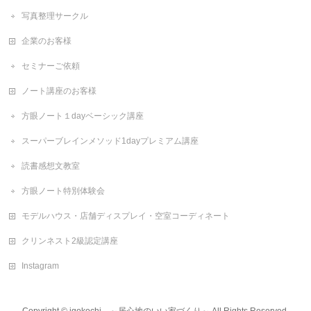
写真整理サークル
企業のお客様
セミナーご依頼
ノート講座のお客様
方眼ノート１dayベーシック講座
スーパーブレインメソッド1dayプレミアム講座
読書感想文教室
方眼ノート特別体験会
モデルハウス・店舗ディスプレイ・空室コーディネート
クリンネスト2級認定講座
Instagram
Copyright ©
igokochi ～居心地のいい家づくり～
All Rights Reserved.