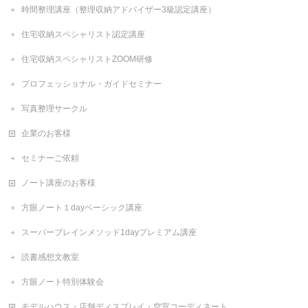
時間整理講座（整理収納アドバイザー3級認定講座）
住宅収納スペシャリスト認定講座
住宅収納スペシャリストZOOM研修
プロフェッショナル・ガイドセミナー
写真整理サークル
企業のお客様
セミナーご依頼
ノート講座のお客様
方眼ノート１dayベーシック講座
スーパーブレインメソッド1dayプレミアム講座
読書感想文教室
方眼ノート特別体験会
モデルハウス・店舗ディスプレイ・空室コーディネート