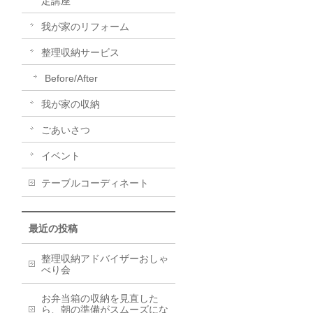
定講座
我が家のリフォーム
整理収納サービス
Before/After
我が家の収納
ごあいさつ
イベント
テーブルコーディネート
最近の投稿
整理収納アドバイザーおしゃ
べり会
お弁当箱の収納を見直した
ら、朝の準備がスムーズにな