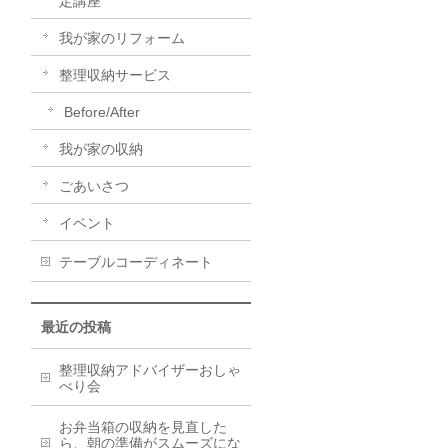
定講座
我が家のリフォーム
整理収納サービス
Before/After
我が家の収納
ごあいさつ
イベント
テーブルコーディネート
最近の投稿
整理収納アドバイザーおしゃ
べり会
お弁当箱の収納を見直した
ら、朝の準備がスムーズにな