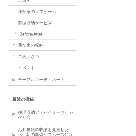
定講座
我が家のリフォーム
整理収納サービス
Before/After
我が家の収納
ごあいさつ
イベント
テーブルコーディネート
最近の投稿
整理収納アドバイザーおしゃ
べり会
お弁当箱の収納を見直した
ら、朝の準備がスムーズにな