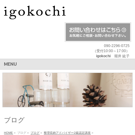
090-2296-0725
（受付10:00～17:00）
igokochi
堀井 紘子
MENU
ブログ
HOME
»
ブログ
»
ブログ
»
整理収納アドバイザー2級認定講座
»