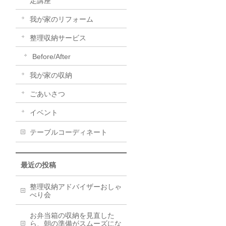
定講座
我が家のリフォーム
整理収納サービス
Before/After
我が家の収納
ごあいさつ
イベント
テーブルコーディネート
最近の投稿
整理収納アドバイザーおしゃ
べり会
お弁当箱の収納を見直した
ら、朝の準備がスムーズにな