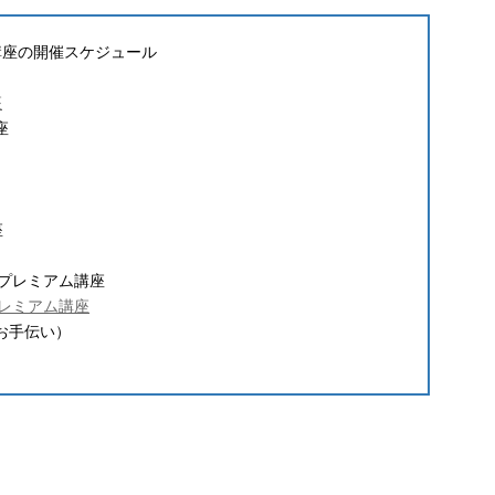
講座の開催スケジュール
座
座
座
yプレミアム講座
プレミアム講座
お手伝い）