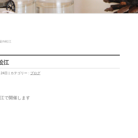
級IN松江
松江
月24日
カテゴリー :
ブログ
松江で開催します