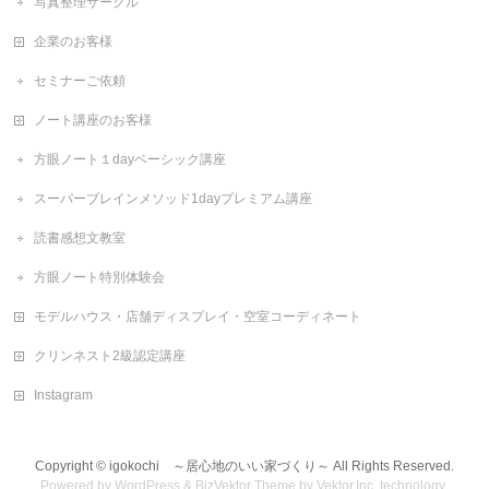
写真整理サークル
企業のお客様
セミナーご依頼
ノート講座のお客様
方眼ノート１dayベーシック講座
スーパーブレインメソッド1dayプレミアム講座
読書感想文教室
方眼ノート特別体験会
モデルハウス・店舗ディスプレイ・空室コーディネート
クリンネスト2級認定講座
Instagram
Copyright ©
igokochi ～居心地のいい家づくり～
All Rights Reserved.
Powered by
WordPress
&
BizVektor Theme
by
Vektor,Inc.
technology.