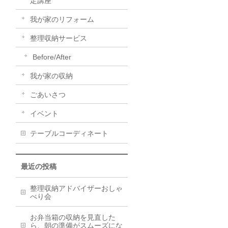
定講座
我が家のリフォーム
整理収納サービス
Before/After
我が家の収納
ごあいさつ
イベント
テーブルコーディネート
最近の投稿
整理収納アドバイザーおしゃ
べり会
お弁当箱の収納を見直した
ら、朝の準備がスムーズにな