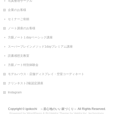
写真整理サークル
企業のお客様
セミナーご依頼
ノート講座のお客様
方眼ノート１dayベーシック講座
スーパーブレインメソッド1dayプレミアム講座
読書感想文教室
方眼ノート特別体験会
モデルハウス・店舗ディスプレイ・空室コーディネート
クリンネスト2級認定講座
Instagram
Copyright ©
igokochi ～居心地のいい家づくり～
All Rights Reserved.
Powered by
WordPress
&
BizVektor Theme
by
Vektor,Inc.
technology.