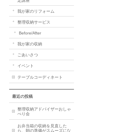
定講座
我が家のリフォーム
整理収納サービス
Before/After
我が家の収納
ごあいさつ
イベント
テーブルコーディネート
最近の投稿
整理収納アドバイザーおしゃ
べり会
お弁当箱の収納を見直した
ら、朝の準備がスムーズにな