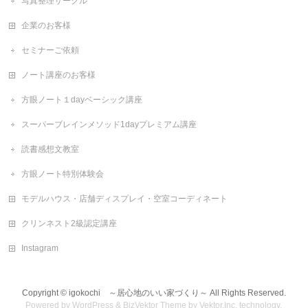
写真整理サークル
企業のお客様
セミナーご依頼
ノート講座のお客様
方眼ノート１dayベーシック講座
スーパーブレインメソッド1dayプレミアム講座
読書感想文教室
方眼ノート特別体験会
モデルハウス・店舗ディスプレイ・空室コーディネート
クリンネスト2級認定講座
Instagram
Copyright ©
igokochi ～居心地のいい家づくり～
All Rights Reserved.
Powered by
WordPress
&
BizVektor Theme
by
Vektor,Inc.
technology.