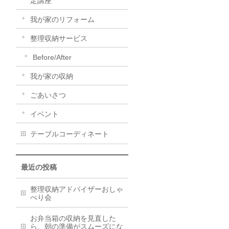
定講座
我が家のリフォーム
整理収納サービス
Before/After
我が家の収納
ごあいさつ
イベント
テーブルコーディネート
最近の投稿
整理収納アドバイザーおしゃ
べり会
お弁当箱の収納を見直した
ら、朝の準備がスムーズにな