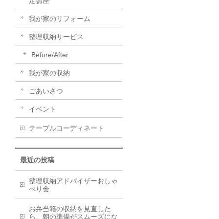
定講座
我が家のリフォーム
整理収納サービス
Before/After
我が家の収納
ごあいさつ
イベント
テーブルコーディネート
最近の投稿
整理収納アドバイザーおしゃ
べり会
お弁当箱の収納を見直した
ら、朝の準備がスムーズにな