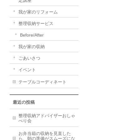
定講座
我が家のリフォーム
整理収納サービス
Before/After
我が家の収納
ごあいさつ
イベント
テーブルコーディネート
最近の投稿
整理収納アドバイザーおしゃ
べり会
お弁当箱の収納を見直した
ら、朝の準備がスムーズにな