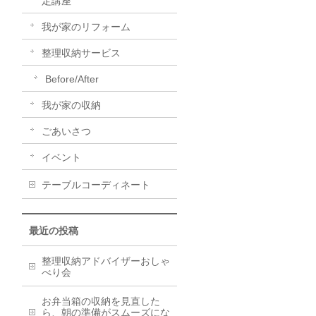
定講座
我が家のリフォーム
整理収納サービス
Before/After
我が家の収納
ごあいさつ
イベント
テーブルコーディネート
最近の投稿
整理収納アドバイザーおしゃ
べり会
お弁当箱の収納を見直した
ら、朝の準備がスムーズにな