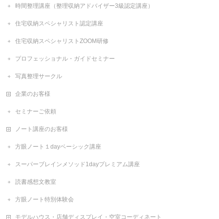
時間整理講座（整理収納アドバイザー3級認定講座）
住宅収納スペシャリスト認定講座
住宅収納スペシャリストZOOM研修
プロフェッショナル・ガイドセミナー
写真整理サークル
企業のお客様
セミナーご依頼
ノート講座のお客様
方眼ノート１dayベーシック講座
スーパーブレインメソッド1dayプレミアム講座
読書感想文教室
方眼ノート特別体験会
モデルハウス・店舗ディスプレイ・空室コーディネート