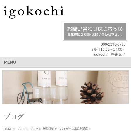
090-2296-0725
（受付10:00～17:00）
igokochi
堀井 紘子
MENU
ブログ
HOME
»
ブログ
»
ブログ
»
整理収納アドバイザー2級認定講座
»