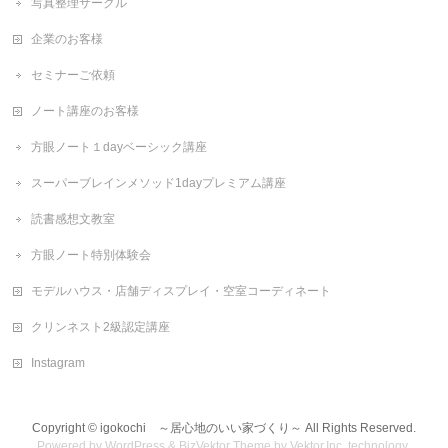
写真整理サークル
企業のお客様
セミナーご依頼
ノート講座のお客様
方眼ノート１dayベーシック講座
スーパーブレインメソッド1dayプレミアム講座
読書感想文教室
方眼ノート特別体験会
モデルハウス・店舗ディスプレイ・空室コーディネート
クリンネスト2級認定講座
Instagram
Copyright ©
igokochi ～居心地のいい家づくり～
All Rights Reserved.
Powered by
WordPress
&
BizVektor Theme
by
Vektor,Inc.
technology.