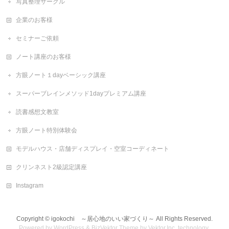
写真整理サークル
企業のお客様
セミナーご依頼
ノート講座のお客様
方眼ノート１dayベーシック講座
スーパーブレインメソッド1dayプレミアム講座
読書感想文教室
方眼ノート特別体験会
モデルハウス・店舗ディスプレイ・空室コーディネート
クリンネスト2級認定講座
Instagram
Copyright ©
igokochi ～居心地のいい家づくり～
All Rights Reserved.
Powered by
WordPress
&
BizVektor Theme
by
Vektor,Inc.
technology.