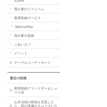
定講座
我が家のリフォーム
整理収納サービス
Before/After
我が家の収納
ごあいさつ
イベント
テーブルコーディネート
最近の投稿
整理収納アドバイザーおしゃ
べり会
お弁当箱の収納を見直した
ら、朝の準備がスムーズにな