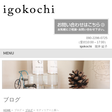
090-2296-0725
（受付10:00～17:00）
igokochi
堀井 紘子
MENU
ブログ
HOME
»
ブログ
»
ブログ
»
モディリアーニ展へ