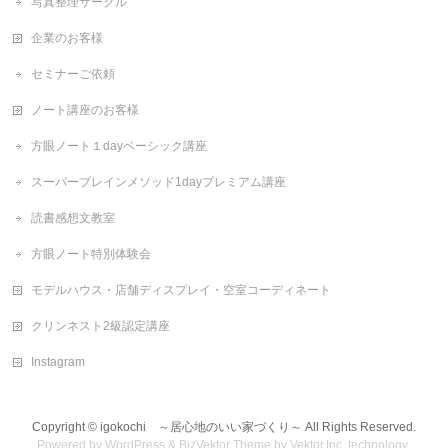
写真整理サークル
企業のお客様
セミナーご依頼
ノート講座のお客様
方眼ノート１dayベーシック講座
スーパーブレインメソッド1dayプレミアム講座
読書感想文教室
方眼ノート特別体験会
モデルハウス・店舗ディスプレイ・空室コーディネート
クリンネスト2級認定講座
Instagram
Copyright ©
igokochi ～居心地のいい家づくり～
All Rights Reserved.
Powered by
WordPress
&
BizVektor Theme
by
Vektor,Inc.
technology.