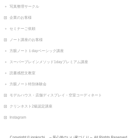
写真整理サークル
企業のお客様
セミナーご依頼
ノート講座のお客様
方眼ノート１dayベーシック講座
スーパーブレインメソッド1dayプレミアム講座
読書感想文教室
方眼ノート特別体験会
モデルハウス・店舗ディスプレイ・空室コーディネート
クリンネスト2級認定講座
Instagram
Copyright ©
igokochi ～居心地のいい家づくり～
All Rights Reserved.