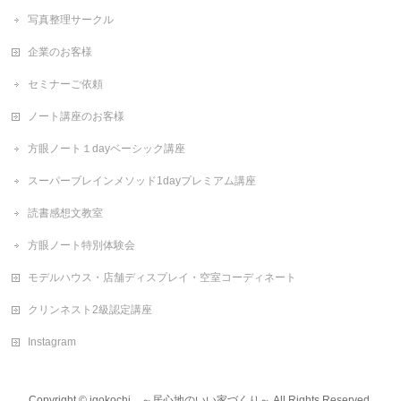
写真整理サークル
企業のお客様
セミナーご依頼
ノート講座のお客様
方眼ノート１dayベーシック講座
スーパーブレインメソッド1dayプレミアム講座
読書感想文教室
方眼ノート特別体験会
モデルハウス・店舗ディスプレイ・空室コーディネート
クリンネスト2級認定講座
Instagram
Copyright ©
igokochi ～居心地のいい家づくり～
All Rights Reserved.