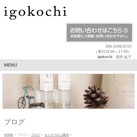
090-2296-0725
（受付10:00～17:00）
igokochi
堀井 紘子
MENU
ブログ
HOME
»
ブログ
»
ブログ
»
セミナーのご案内
»