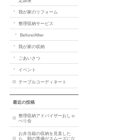
定講座
我が家のリフォーム
整理収納サービス
Before/After
我が家の収納
ごあいさつ
イベント
テーブルコーディネート
最近の投稿
整理収納アドバイザーおしゃ
べり会
お弁当箱の収納を見直した
ら、朝の準備がスムーズにな