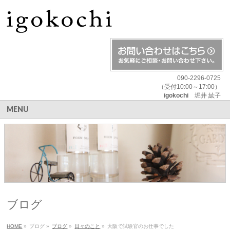
090-2296-0725
（受付10:00～17:00）
igokochi
堀井 紘子
MENU
ブログ
HOME
»
ブログ
»
ブログ
»
日々のこと
»
大阪で試験官のお仕事でした