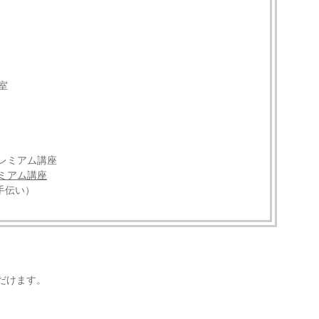
議室
プレミアム講座
レミアム講座
手伝い）
ただけます。