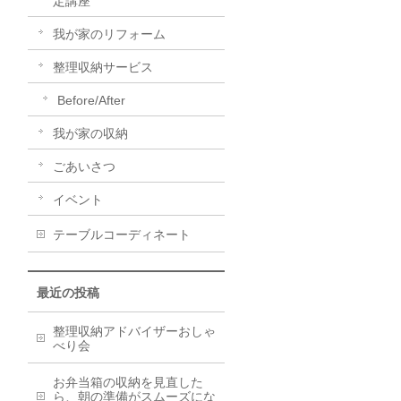
定講座
我が家のリフォーム
整理収納サービス
Before/After
我が家の収納
ごあいさつ
イベント
テーブルコーディネート
最近の投稿
整理収納アドバイザーおしゃ
べり会
お弁当箱の収納を見直した
ら、朝の準備がスムーズにな