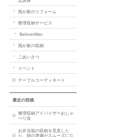
定講座
我が家のリフォーム
整理収納サービス
Before/After
我が家の収納
ごあいさつ
イベント
テーブルコーディネート
最近の投稿
整理収納アドバイザーおしゃ
べり会
お弁当箱の収納を見直した
ら、朝の準備がスムーズにな