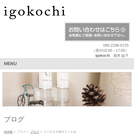
090-2296-0725
（受付10:00～17:00）
igokochi
堀井 紘子
MENU
ブログ
HOME
»
ブログ
»
ブログ
»
ラジオ引き継ぎランチ会