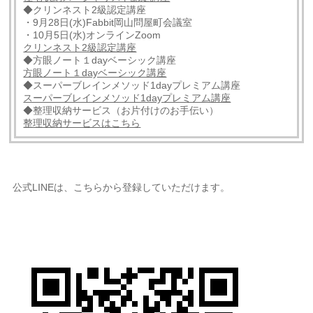
◆クリンネスト2級認定講座
・9月28日(水)Fabbit岡山問屋町会議室
・10月5日(水)オンラインZoom
クリンネスト2級認定講座
◆方眼ノート１dayベーシック講座
方眼ノート１dayベーシック講座
◆スーパーブレインメソッド1dayプレミアム講座
スーパーブレインメソッド1dayプレミアム講座
◆整理収納サービス（お片付けのお手伝い）
整理収納サービスはこちら
公式LINEは、こちらから登録していただけます。