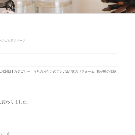
DKのゴミ箱スペース
1月24日
カテゴリー :
うちの片付けのこと
,
我が家のリフォーム
,
我が家の収納
,
に変わりました。
います。