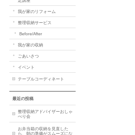
定講座
我が家のリフォーム
整理収納サービス
Before/After
我が家の収納
ごあいさつ
イベント
テーブルコーディネート
最近の投稿
整理収納アドバイザーおしゃ
べり会
お弁当箱の収納を見直した
ら、朝の準備がスムーズにな