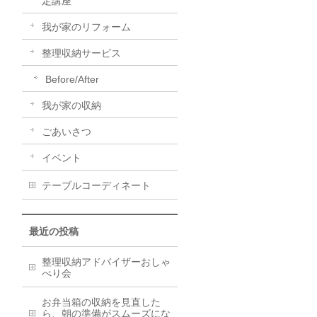
定講座
我が家のリフォーム
整理収納サービス
Before/After
我が家の収納
ごあいさつ
イベント
テーブルコーディネート
最近の投稿
整理収納アドバイザーおしゃ
べり会
お弁当箱の収納を見直した
ら、朝の準備がスムーズにな