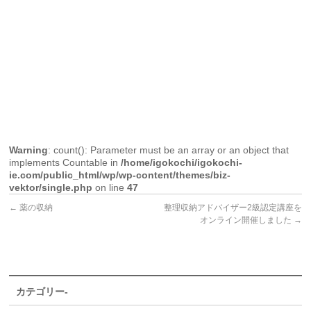
Warning
: count(): Parameter must be an array or an object that
implements Countable in
/home/igokochi/igokochi-
ie.com/public_html/wp/wp-content/themes/biz-
vektor/single.php
on line
47
←
薬の収納
整理収納アドバイザー2級認定講座を
オンライン開催しました
→
カテゴリー-