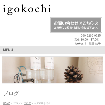
090-2296-0725
（受付10:00～17:00）
igokochi
堀井 紘子
MENU
ブログ
HOME
»
ブログ
»
ブログ
»
ムダ家事を消す