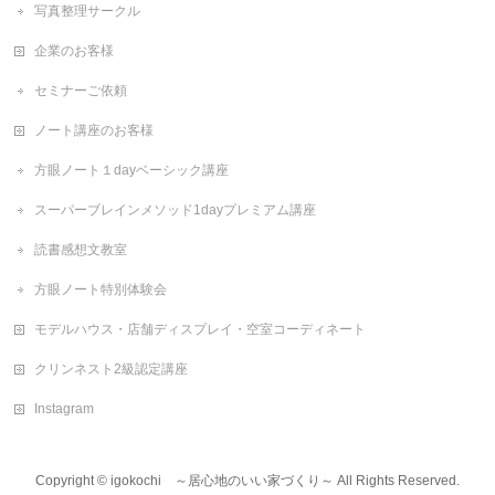
写真整理サークル
企業のお客様
セミナーご依頼
ノート講座のお客様
方眼ノート１dayベーシック講座
スーパーブレインメソッド1dayプレミアム講座
読書感想文教室
方眼ノート特別体験会
モデルハウス・店舗ディスプレイ・空室コーディネート
クリンネスト2級認定講座
Instagram
Copyright ©
igokochi ～居心地のいい家づくり～
All Rights Reserved.