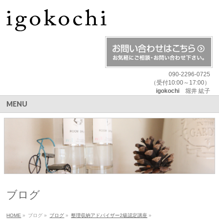
090-2296-0725
（受付10:00～17:00）
igokochi
堀井 紘子
MENU
ブログ
HOME
»
ブログ
»
ブログ
»
整理収納アドバイザー2級認定講座
»