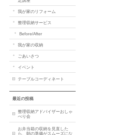
定講座
我が家のリフォーム
整理収納サービス
Before/After
我が家の収納
ごあいさつ
イベント
テーブルコーディネート
最近の投稿
整理収納アドバイザーおしゃ
べり会
お弁当箱の収納を見直した
ら、朝の準備がスムーズにな