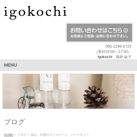
090-2296-0725
（受付10:00～17:00）
igokochi
堀井 紘子
MENU
ブログ
HOME
»
ブログ
»
蒜山，白壁のログコテージ，バーベキュー