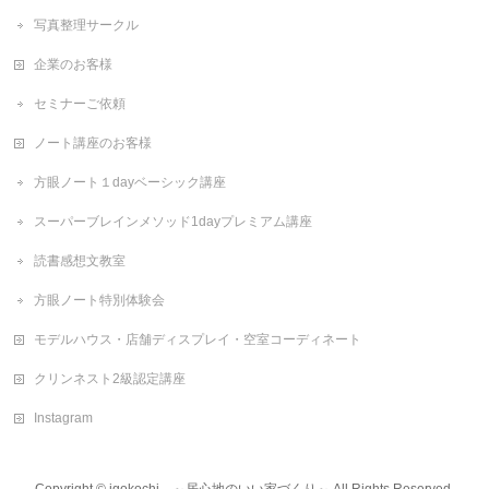
写真整理サークル
企業のお客様
セミナーご依頼
ノート講座のお客様
方眼ノート１dayベーシック講座
スーパーブレインメソッド1dayプレミアム講座
読書感想文教室
方眼ノート特別体験会
モデルハウス・店舗ディスプレイ・空室コーディネート
クリンネスト2級認定講座
Instagram
Copyright ©
igokochi ～居心地のいい家づくり～
All Rights Reserved.