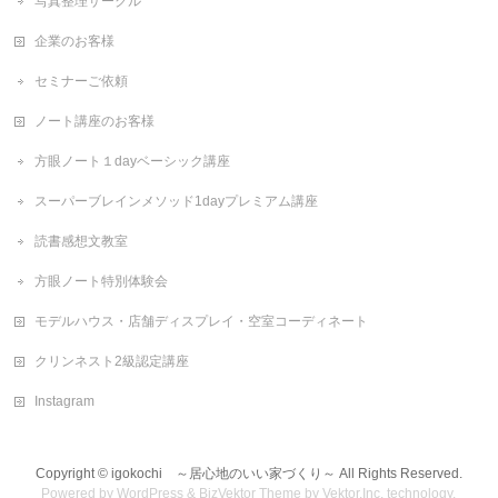
写真整理サークル
企業のお客様
セミナーご依頼
ノート講座のお客様
方眼ノート１dayベーシック講座
スーパーブレインメソッド1dayプレミアム講座
読書感想文教室
方眼ノート特別体験会
モデルハウス・店舗ディスプレイ・空室コーディネート
クリンネスト2級認定講座
Instagram
Copyright ©
igokochi ～居心地のいい家づくり～
All Rights Reserved.
Powered by
WordPress
&
BizVektor Theme
by
Vektor,Inc.
technology.