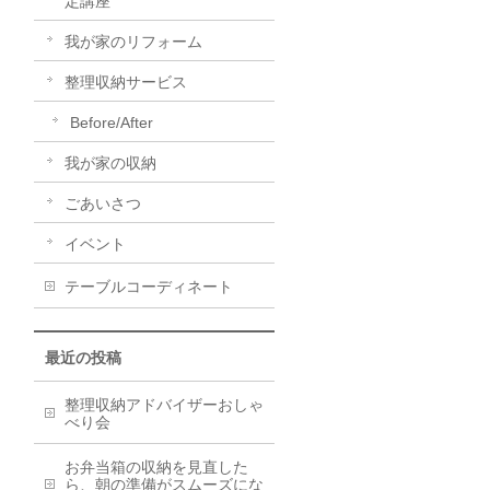
定講座
我が家のリフォーム
整理収納サービス
Before/After
我が家の収納
ごあいさつ
イベント
テーブルコーディネート
最近の投稿
整理収納アドバイザーおしゃ
べり会
お弁当箱の収納を見直した
ら、朝の準備がスムーズにな