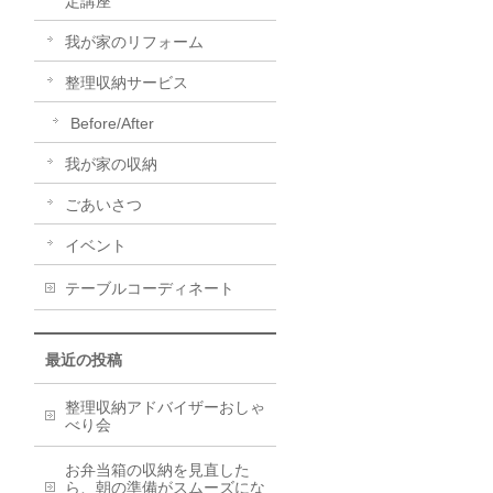
定講座
我が家のリフォーム
整理収納サービス
Before/After
我が家の収納
ごあいさつ
イベント
テーブルコーディネート
最近の投稿
整理収納アドバイザーおしゃ
べり会
お弁当箱の収納を見直した
ら、朝の準備がスムーズにな