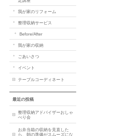
定講座
我が家のリフォーム
整理収納サービス
Before/After
我が家の収納
ごあいさつ
イベント
テーブルコーディネート
最近の投稿
整理収納アドバイザーおしゃ
べり会
お弁当箱の収納を見直した
ら、朝の準備がスムーズにな