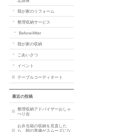
定講座
我が家のリフォーム
整理収納サービス
Before/After
我が家の収納
ごあいさつ
イベント
テーブルコーディネート
最近の投稿
整理収納アドバイザーおしゃ
べり会
お弁当箱の収納を見直した
ら、朝の準備がスムーズにな