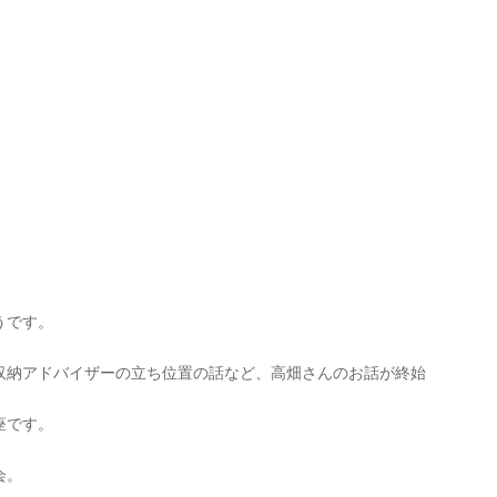
。
うです。
収納アドバイザーの立ち位置の話など、高畑さんのお話が終始
座です。
会。