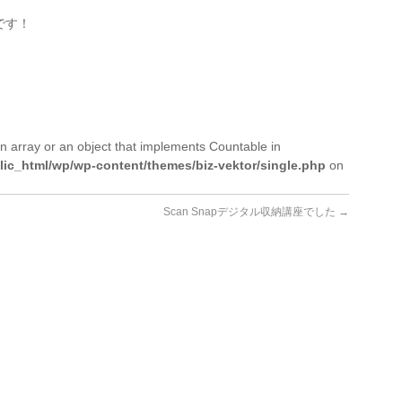
です！
n array or an object that implements Countable in
lic_html/wp/wp-content/themes/biz-vektor/single.php
on
Scan Snapデジタル収納講座でした
→