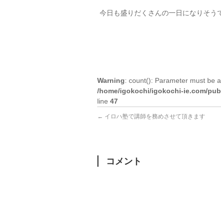
今日も盛りだくさんの一日になりそう
Warning
: count(): Parameter must be a
/home/igokochi/igokochi-ie.com/pub
line
47
←
イロハ塾で講師を務めさせて頂きます
コメント