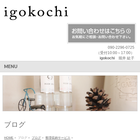
090-2296-0725
（受付10:00～17:00）
igokochi
堀井 紘子
MENU
ブログ
HOME
»
ブログ
»
ブログ
»
整理収納サービス
»