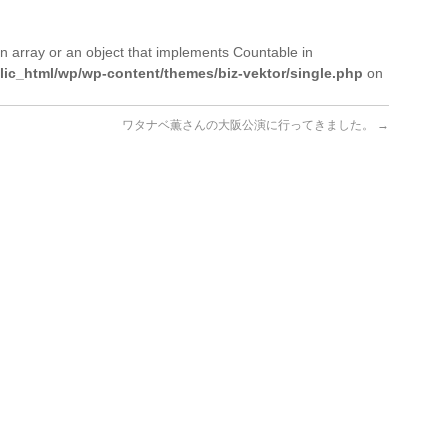
n array or an object that implements Countable in
lic_html/wp/wp-content/themes/biz-vektor/single.php
on
ワタナベ薫さんの大阪公演に行ってきました。
→