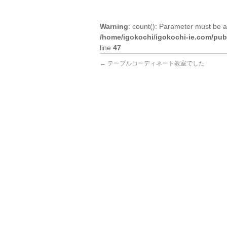
Warning
: count(): Parameter must be a
/home/igokochi/igokochi-ie.com/pub
line
47
←
テーブルコーディネート教室でした