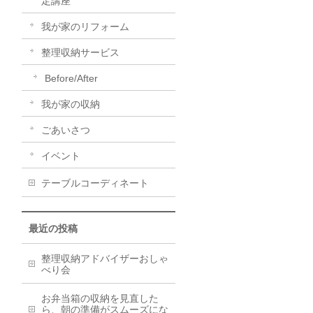
定講座
我が家のリフォーム
整理収納サービス
Before/After
我が家の収納
ごあいさつ
イベント
テーブルコーディネート
最近の投稿
整理収納アドバイザーおしゃ
べり会
お弁当箱の収納を見直した
ら、朝の準備がスムーズにな