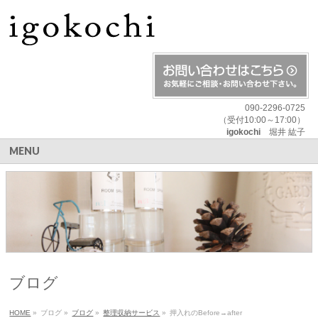
090-2296-0725
（受付10:00～17:00）
igokochi
堀井 紘子
MENU
ブログ
HOME
»
ブログ
»
ブログ
»
整理収納サービス
»
押入れのBefore→after