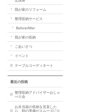
定講座
我が家のリフォーム
整理収納サービス
Before/After
我が家の収納
ごあいさつ
イベント
テーブルコーディネート
最近の投稿
整理収納アドバイザーおしゃ
べり会
お弁当箱の収納を見直した
ら、朝の準備がスムーズにな